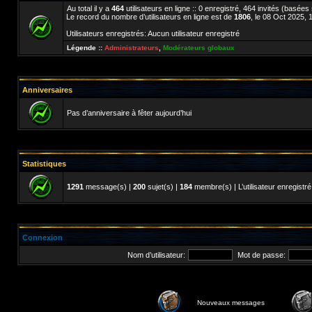
Au total il y a
464
utilisateurs en ligne :: 0 enregistré, 464 invités (basées
Le record du nombre d’utilisateurs en ligne est de
1806
, le 08 Oct 2025, 
Utilisateurs enregistrés: Aucun utilisateur enregistré
Légende ::
Administrateurs
,
Modérateurs globaux
Anniversaires
Pas d’anniversaire à fêter aujourd’hui
Statistiques
1291
message(s) |
200
sujet(s) |
184
membre(s) | L’utilisateur enregistré
Connexion
Nom d’utilisateur:
Mot de passe:
Nouveaux messages