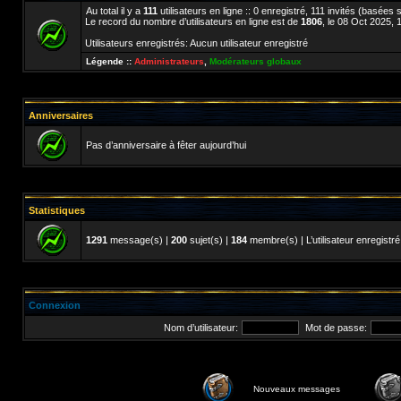
Au total il y a
111
utilisateurs en ligne :: 0 enregistré, 111 invités (basées 
Le record du nombre d’utilisateurs en ligne est de
1806
, le 08 Oct 2025, 
Utilisateurs enregistrés: Aucun utilisateur enregistré
Légende ::
Administrateurs
,
Modérateurs globaux
Anniversaires
Pas d’anniversaire à fêter aujourd’hui
Statistiques
1291
message(s) |
200
sujet(s) |
184
membre(s) | L’utilisateur enregistré
Connexion
Nom d’utilisateur:
Mot de passe:
Nouveaux messages