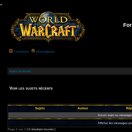
-
For
Connexion
M’enregistrer
Index du forum
Voir les sujets récents
Sujets
Auteur
Rép
Aucun sujet ou message 
Afficher les messages po
Page
1
sur
1
[ 0 résultats trouvés ]