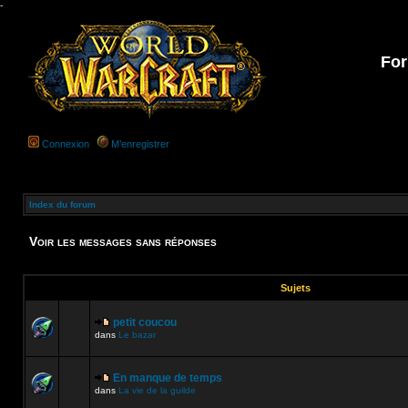
-
For
Connexion
M’enregistrer
Index du forum
Voir les messages sans réponses
Sujets
petit coucou
dans
Le bazar
En manque de temps
dans
La vie de la guilde