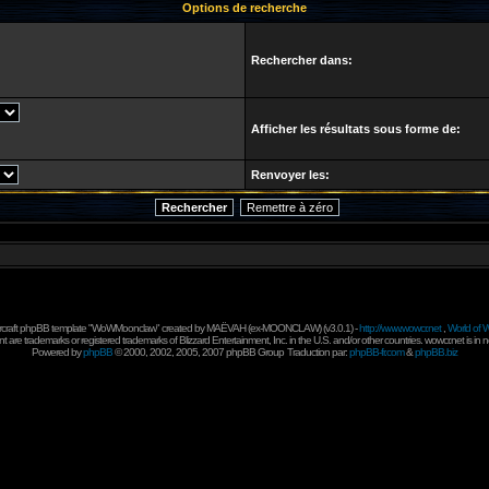
Options de recherche
Rechercher dans:
Afficher les résultats sous forme de:
Renvoyer les:
rcraft phpBB template "WoWMoonclaw" created by
MAËVAH
(ex-
MOONCLAW
) (v3.0.1) -
http://www.wowcr.net
,
World of W
 are trademarks or registered trademarks of Blizzard Entertainment, Inc. in the U.S. and/or other countries. wowcr.net is in 
Powered by
phpBB
© 2000, 2002, 2005, 2007 phpBB Group
Traduction par:
phpBB-fr.com
&
phpBB.biz