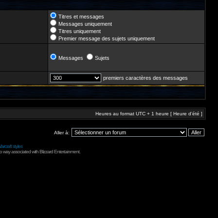
Titres et messages
Messages uniquement
Titres uniquement
Premier message des sujets uniquement
Messages
Sujets
premiers caractères des messages
Heures au format UTC + 1 heure [ Heure d’été ]
Aller à:
arcraft styles
no way associated with Blizzard Entertainment.