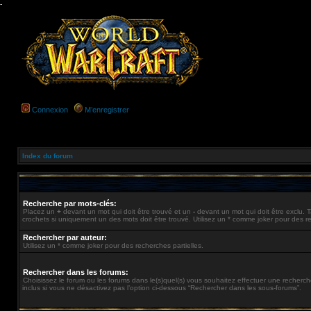
-
Connexion
M’enregistrer
Index du forum
Recherche par mots-clés:
Placez un
+
devant un mot qui doit être trouvé et un
-
devant un mot qui doit être exclu.
crochets si uniquement un des mots doit être trouvé. Utilisez un * comme joker pour des re
Rechercher par auteur:
Utilisez un * comme joker pour des recherches partielles.
Rechercher dans les forums:
Choisissez le forum ou les forums dans le(s)quel(s) vous souhaitez effectuer une recher
inclus si vous ne désactivez pas l’option ci-dessous “Rechercher dans les sous-forums”.