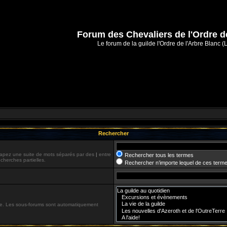
Forum des Chevaliers de l'Ordre d
Le forum de la guilde l'Ordre de l'Arbre Blanc (
Rechercher
 Tapez une suite de mots séparés par des
|
entre
Rechercher tous les termes
cherches partielles.
Rechercher n’importe lequel de ces term
che. Les sous-forums sont automatiquement