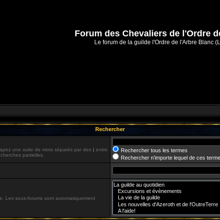
Forum des Chevaliers de l'Ordre d
Le forum de la guilde l'Ordre de l'Arbre Blanc (
Rechercher
 Tapez une suite de mots séparés par des
|
entre
Rechercher tous les termes
cherches partielles.
Rechercher n’importe lequel de ces term
che. Les sous-forums sont automatiquement