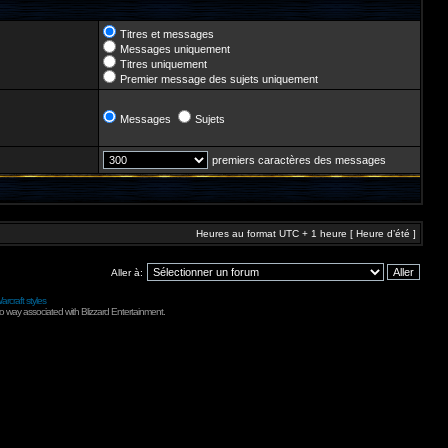
Titres et messages
Messages uniquement
Titres uniquement
Premier message des sujets uniquement
Messages
Sujets
premiers caractères des messages
Heures au format UTC + 1 heure [ Heure d’été ]
Aller à:
arcraft styles
no way associated with Blizzard Entertainment.