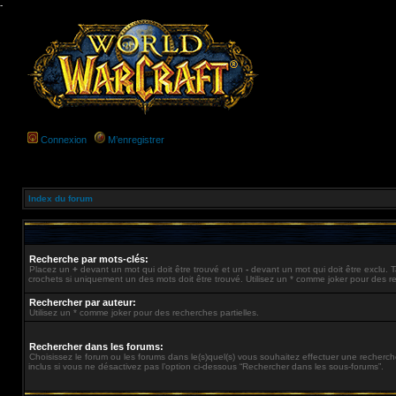
-
Connexion
M’enregistrer
Index du forum
Recherche par mots-clés:
Placez un
+
devant un mot qui doit être trouvé et un
-
devant un mot qui doit être exclu.
crochets si uniquement un des mots doit être trouvé. Utilisez un * comme joker pour des re
Rechercher par auteur:
Utilisez un * comme joker pour des recherches partielles.
Rechercher dans les forums:
Choisissez le forum ou les forums dans le(s)quel(s) vous souhaitez effectuer une recher
inclus si vous ne désactivez pas l’option ci-dessous “Rechercher dans les sous-forums”.