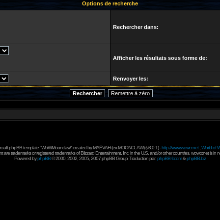
Options de recherche
Rechercher dans:
Afficher les résultats sous forme de:
Renvoyer les:
rcraft phpBB template "WoWMoonclaw" created by
MAËVAH
(ex-
MOONCLAW
) (v3.0.1) -
http://www.wowcr.net
,
World of W
 are trademarks or registered trademarks of Blizzard Entertainment, Inc. in the U.S. and/or other countries. wowcr.net is in 
Powered by
phpBB
© 2000, 2002, 2005, 2007 phpBB Group
Traduction par:
phpBB-fr.com
&
phpBB.biz