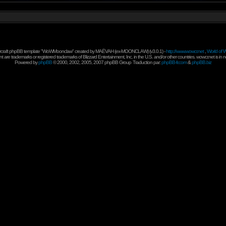
rcraft phpBB template "WoWMoonclaw" created by
MAËVAH
(ex-
MOONCLAW
) (v3.0.1) -
http://www.wowcr.net
,
World of W
 are trademarks or registered trademarks of Blizzard Entertainment, Inc. in the U.S. and/or other countries. wowcr.net is in 
Powered by
phpBB
© 2000, 2002, 2005, 2007 phpBB Group
Traduction par:
phpBB-fr.com
&
phpBB.biz