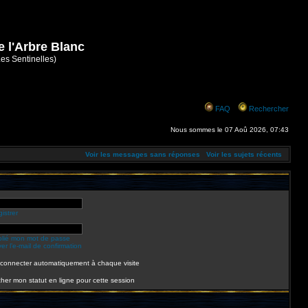
e l'Arbre Blanc
Les Sentinelles)
FAQ
Rechercher
Nous sommes le 07 Aoû 2026, 07:43
Voir les messages sans réponses
Voir les sujets récents
istrer
ublié mon mot de passe
r l’e-mail de confirmation
connecter automatiquement à chaque visite
her mon statut en ligne pour cette session