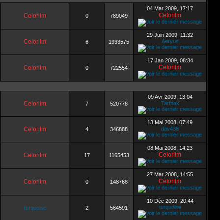
04 Mar 2009, 17:17
Celorilm
Celorilm
0
789049
29 Juin 2009, 11:32
Celorilm
Aeryus
6
1933575
17 Jan 2009, 08:34
Celorilm
Celorilm
0
722554
09 Avr 2009, 13:04
Celorilm
Tarfnax
7
520778
13 Mai 2008, 07:49
Celorilm
dav438
4
346888
08 Mai 2008, 14:23
Celorilm
Celorilm
17
1165453
27 Mar 2008, 14:55
Celorilm
Celorilm
0
148768
10 Déc 2009, 20:44
turquoise
turquoise
2
564591