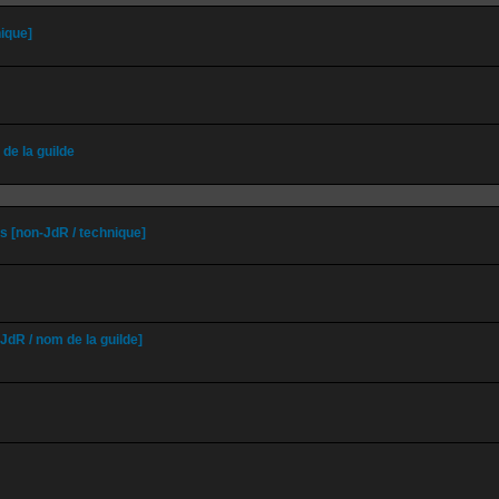
ique]
de la guilde
 [non-JdR / technique]
-JdR / nom de la guilde]