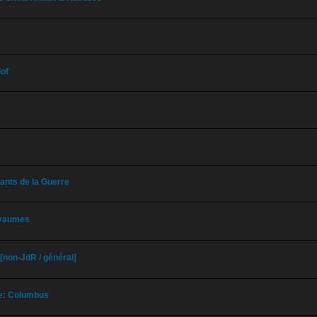
iof
fants de la Guerre
oyaumes
! [non-JdR / général]
e: Columbus