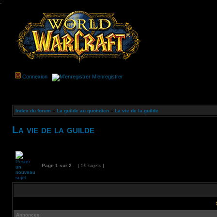
-
Connexion
M’enregistrer
Index du forum
»
La guilde au quotidien
»
La vie de la guilde
La vie de la guilde
Page
1
sur
2
[ 59 sujets ]
Annonces