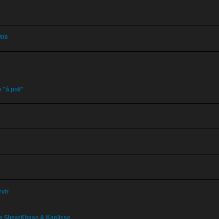
/09
 "à poil"
vir
de ShearKhaan & Kaelisse