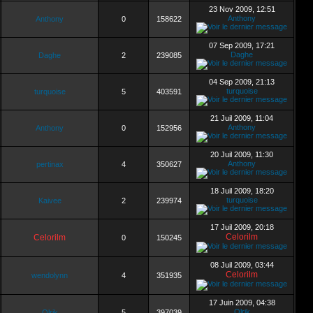
23 Nov 2009, 12:51
Anthony
Anthony
0
158622
07 Sep 2009, 17:21
Daghe
Daghe
2
239085
04 Sep 2009, 21:13
turquoise
turquoise
5
403591
21 Juil 2009, 11:04
Anthony
Anthony
0
152956
20 Juil 2009, 11:30
Anthony
pertinax
4
350627
18 Juil 2009, 18:20
turquoise
Kaivee
2
239974
17 Juil 2009, 20:18
Celorilm
Celorilm
0
150245
08 Juil 2009, 03:44
Celorilm
wendolynn
4
351935
17 Juin 2009, 04:38
Olrik
Olrik
5
397039