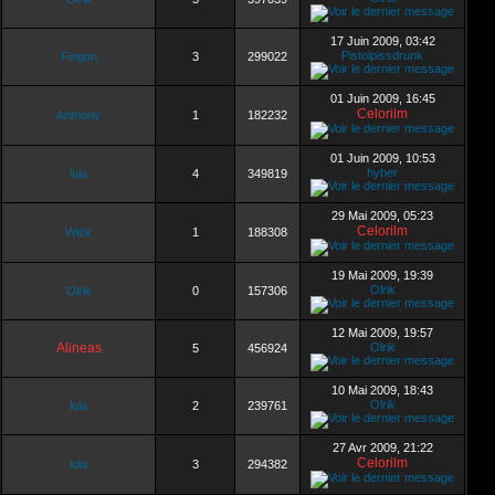
17 Juin 2009, 03:42
Pistolpissdrunk
Fingon
3
299022
01 Juin 2009, 16:45
Celorilm
Anthony
1
182232
01 Juin 2009, 10:53
hyber
lula
4
349819
29 Mai 2009, 05:23
Celorilm
Wick
1
188308
19 Mai 2009, 19:39
Olrik
Olrik
0
157306
12 Mai 2009, 19:57
Alineas
Olrik
5
456924
10 Mai 2009, 18:43
Olrik
lula
2
239761
27 Avr 2009, 21:22
Celorilm
lula
3
294382