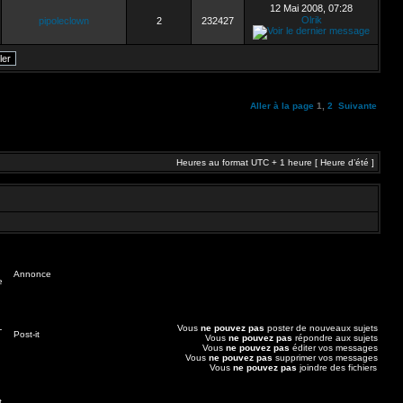
12 Mai 2008, 07:28
Olrik
pipoleclown
2
232427
Aller à la page
1
,
2
Suivante
Heures au format UTC + 1 heure [ Heure d’été ]
Annonce
Vous
ne pouvez pas
poster de nouveaux sujets
Post-it
Vous
ne pouvez pas
répondre aux sujets
Vous
ne pouvez pas
éditer vos messages
Vous
ne pouvez pas
supprimer vos messages
Vous
ne pouvez pas
joindre des fichiers