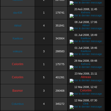
20 Aoû 2008, 11:45
Kefrens
dav438
1
179741
08 Juil 2008, 17:06
Althiof
Althiof
4
351841
01 Juil 2008, 18:49
Kaelisse
Kaelisse
4
343904
01 Juil 2008, 18:46
Kaelisse
voleuze
3
288583
28 Mai 2008, 09:48
Celorilm
Kefrens
1
175775
23 Mai 2008, 21:11
Alineas
Celorilm
5
401391
12 Mai 2008, 12:42
Celorilm
Basmor
3
290408
12 Mai 2008, 07:30
Olrik
Columbus
4
345272