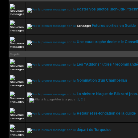
Poster vos photos [non-JdR / techn
Futures sorties en Guilde
Sondage:
Une catastrophe décime le Conseil 
Sujets
Les "Addons" utiles / recommandés
Nomination d'un Chambellan
La sinistre blague de Blizzard [non
[
Aller à la page:
1
,
2
]
Retour et re-fondation de la guilde
départ de Turquoise