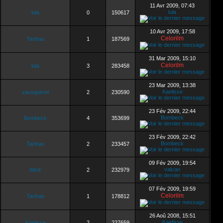
11 Avr 2009, 07:43
lula
lula
0
150617
10 Avr 2009, 17:58
Celorilm
Tarfnax
1
187569
31 Mar 2009, 15:10
Celorilm
lula
3
283458
23 Mar 2009, 13:38
Kaelisse
xavsquirrel
2
230590
23 Fév 2009, 22:44
Bombeck
Bombeck
4
353699
23 Fév 2009, 22:42
Bombeck
Tarfnax
2
233457
09 Fév 2009, 19:54
valcan
Wick
2
232979
07 Fév 2009, 19:59
Celorilm
Tarfnax
1
178812
26 Aoû 2008, 15:51
Kaelisse
Kaelisse
2
227659