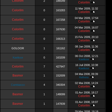
Celorilm
2
186549
Celorilm
11 Mar 2009, 11:32
Celorilm
0
163283
Celorilm
04 Mar 2009, 17:54
Celorilm
0
167258
Celorilm
04 Mar 2009, 16:07
Celorilm
0
167630
Celorilm
15 Fév 2009, 20:10
Celorilm
0
166313
Celorilm
08 Jan 2009, 11:36
GOLOOR
1
161162
Celorilm
06 Oct 2008, 12:21
Kaelisse
0
163209
Kaelisse
16 Juil 2008, 10:38
Celorilm
7
427947
Kaelisse
04 Mai 2008, 09:39
Basmor
1
152009
Kefrens
02 Mai 2008, 14:24
Cambiasso
4
340304
Celorilm
01 Avr 2008, 18:17
Basmor
1
148099
Celorilm
01 Avr 2008, 18:07
Basmor
1
147839
Celorilm
29 Mar 2008, 18:18