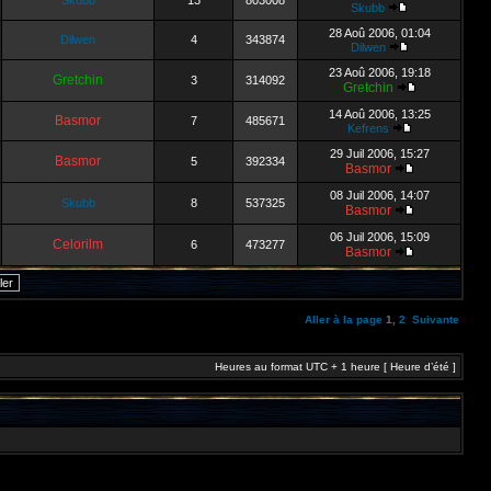
Skubb
13
803008
Skubb
28 Aoû 2006, 01:04
Dilwen
4
343874
Dilwen
23 Aoû 2006, 19:18
Gretchin
3
314092
Gretchin
14 Aoû 2006, 13:25
Basmor
7
485671
Kefrens
29 Juil 2006, 15:27
Basmor
5
392334
Basmor
08 Juil 2006, 14:07
Skubb
8
537325
Basmor
06 Juil 2006, 15:09
Celorilm
6
473277
Basmor
Aller à la page
1
,
2
Suivante
Heures au format UTC + 1 heure [ Heure d’été ]