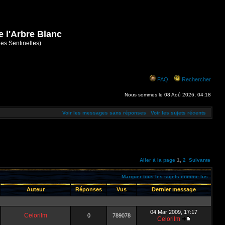
e l'Arbre Blanc
Les Sentinelles)
FAQ
Rechercher
Nous sommes le 08 Aoû 2026, 04:18
Voir les messages sans réponses
Voir les sujets récents
Aller à la page
1
,
2
Suivante
Marquer tous les sujets comme lus
Auteur
Réponses
Vus
Dernier message
04 Mar 2009, 17:17
Celorilm
0
789078
Celorilm