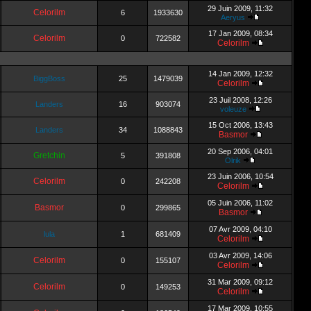
29 Juin 2009, 11:32
Celorilm
6
1933630
Aeryus
17 Jan 2009, 08:34
Celorilm
0
722582
Celorilm
14 Jan 2009, 12:32
BiggBoss
25
1479039
Celorilm
23 Juil 2008, 12:26
Landers
16
903074
voleuze
15 Oct 2006, 13:43
Landers
34
1088843
Basmor
20 Sep 2006, 04:01
Gretchin
5
391808
Olrik
23 Juin 2006, 10:54
Celorilm
0
242208
Celorilm
05 Juin 2006, 11:02
Basmor
0
299865
Basmor
07 Avr 2009, 04:10
lula
1
681409
Celorilm
03 Avr 2009, 14:06
Celorilm
0
155107
Celorilm
31 Mar 2009, 09:12
Celorilm
0
149253
Celorilm
17 Mar 2009, 10:55