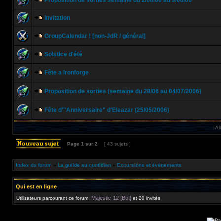
Proposition de sorties semaine du 2/08/06 au 9/08/06
Invitation
GroupCalendar ! [non-JdR / général]
Solstice d'été
Fête a Ironforge
Proposition de sorties (semaine du 28/06 au 04/07/2006)
Fête d'"Anniversaire" d'Eleazar (25/05/2006)
Af
Page
1
sur
2
[ 43 sujets ]
Index du forum
»
La guilde au quotidien
»
Excursions et évènements
Qui est en ligne
Majestic-12 [Bot]
Utilisateurs parcourant ce forum:
et 20 invités