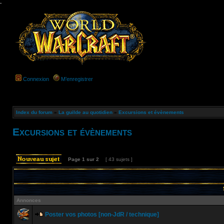
-
Connexion
M’enregistrer
Index du forum
»
La guilde au quotidien
»
Excursions et évènements
Excursions et évènements
Page
1
sur
2
[ 43 sujets ]
Annonces
Poster vos photos [non-JdR / technique]