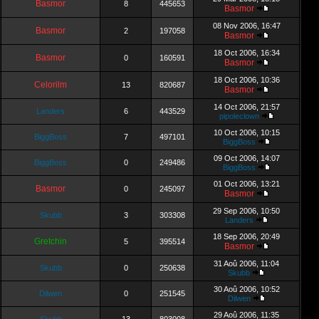
Basmor
8
445653
Basmor
08 Nov 2006, 16:47
Basmor
2
197058
Basmor
18 Oct 2006, 16:34
Basmor
0
160591
Basmor
18 Oct 2006, 10:36
Celorilm
13
820687
Basmor
14 Oct 2006, 21:57
Landers
6
443529
pipoleclown
10 Oct 2006, 10:15
BiggBoss
7
497101
BiggBoss
09 Oct 2006, 14:07
BiggBoss
0
249486
BiggBoss
01 Oct 2006, 13:21
Basmor
0
245097
Basmor
29 Sep 2006, 10:50
Skubb
3
303308
Landers
18 Sep 2006, 20:49
Gretchin
5
395514
Basmor
31 Aoû 2006, 11:04
Skubb
0
250638
Skubb
30 Aoû 2006, 10:52
Dilwen
0
251545
Dilwen
29 Aoû 2006, 11:35