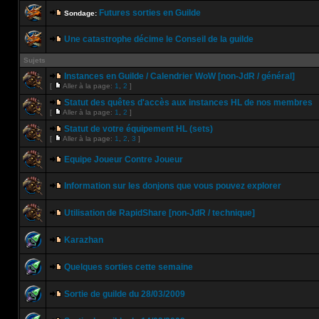
Futures sorties en Guilde
Sondage:
Une catastrophe décime le Conseil de la guilde
Sujets
Instances en Guilde / Calendrier WoW [non-JdR / général]
[
Aller à la page:
1
,
2
]
Statut des quêtes d'accès aux instances HL de nos membres
[
Aller à la page:
1
,
2
]
Statut de votre équipement HL (sets)
[
Aller à la page:
1
,
2
,
3
]
Equipe Joueur Contre Joueur
Information sur les donjons que vous pouvez explorer
Utilisation de RapidShare [non-JdR / technique]
Karazhan
Quelques sorties cette semaine
Sortie de guilde du 28/03/2009