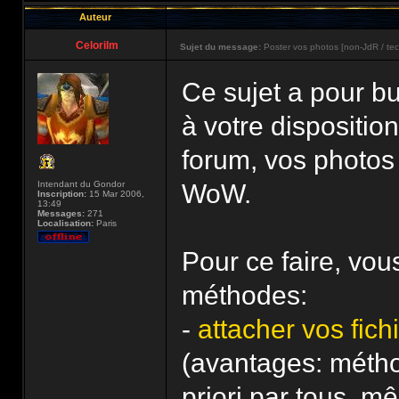
Auteur
Celorilm
Sujet du message:
Poster vos photos [non-JdR / te
Ce sujet a pour bu
à votre dispositio
forum, vos photos
Intendant du Gondor
WoW.
Inscription:
15 Mar 2006,
13:49
Messages:
271
Localisation:
Paris
Pour ce faire, vo
méthodes:
-
attacher vos fic
(avantages: métho
priori par tous, m