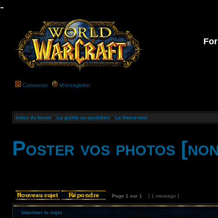
-
For
Connexion
M’enregistrer
Index du forum
»
La guilde au quotidien
»
Le fourre-tout
Poster vos photos [non
Page
1
sur
1
[ 1 message ]
Imprimer le sujet