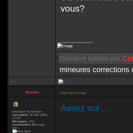
vous?
_________________
Cel
Dernière édition par
mineures corrections
Haut
Basmor
Sujet du message:
Assez oui ...
Intendant du Gondor
Inscription:
30 Mar 2006,
17:03
Messages:
312
Localisation:
Bien trop
loin...