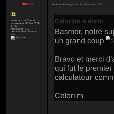
Basmor
Sujet du message:
Re: La Sanssaint 2006
Celorilm a écrit:
Intendant du Gondor
Inscription:
30 Mar 2006,
17:03
Messages:
312
Basmor, notre su
Localisation:
Bien trop
loin...
un grand coup
Bravo et merci d'
qui fut le premier
calculateur-com
Celorilm