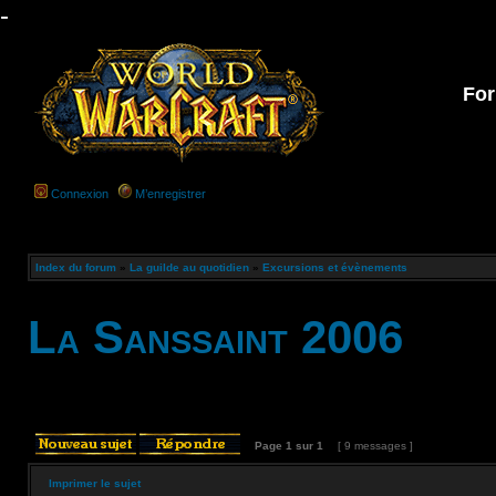
-
For
Connexion
M’enregistrer
Index du forum
»
La guilde au quotidien
»
Excursions et évènements
La Sanssaint 2006
Page
1
sur
1
[ 9 messages ]
Imprimer le sujet