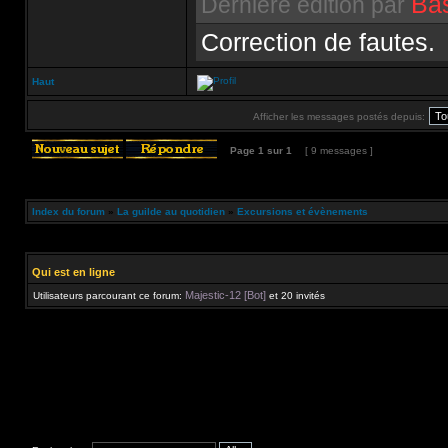
Ba
Dernière édition par
Correction de fautes.
Haut
Afficher les messages postés depuis:
Page
1
sur
1
[ 9 messages ]
Index du forum
»
La guilde au quotidien
»
Excursions et évènements
Qui est en ligne
Majestic-12 [Bot]
Utilisateurs parcourant ce forum:
et 20 invités