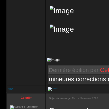
_________________
Cel
Dernière édition par
mineures corrections
Haut
Celorilm
Sujet du message:
Re: La Sanssaint 2006