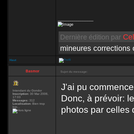
_________________
Cel
Dernière édition par
mineures corrections
Haut
Basmor
Sujet du message:
J'ai pu commencer
Intendant du Gondor
Inscription:
30 Mar 2006,
Donc, à prévoir: 
17:03
Messages:
312
Localisation:
Bien trop
photos par celle
loin...