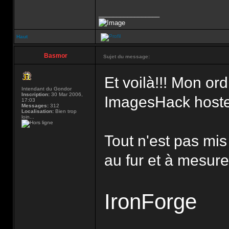
_________________
Haut
Basmor
Sujet du message:
Et voilà!!! Mon ord
Intendant du Gondor
Inscription:
30 Mar 2006,
ImagesHack hoste
17:03
Messages:
312
Localisation:
Bien trop
loin...
Tout n'est pas mis
au fur et à mesure.
IronForge