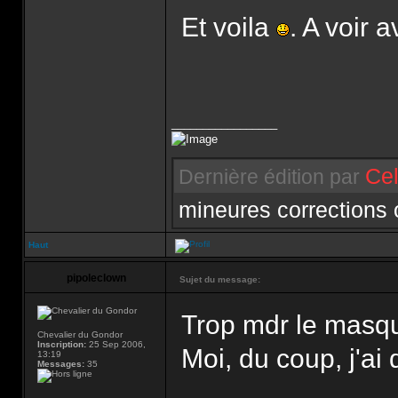
Et voila
. A voir 
_________________
Cel
Dernière édition par
mineures corrections
Haut
pipoleclown
Sujet du message:
Trop mdr le masqu
Chevalier du Gondor
Inscription:
25 Sep 2006,
Moi, du coup, j'ai
13:19
Messages:
35