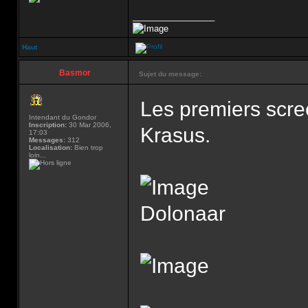
_________________
Haut
Basmor
Sujet du message:
Les premiers scree
Intendant du Gondor
Inscription:
30 Mar 2006,
Krasus.
17:03
Messages:
312
Localisation:
Bien trop
loin...
Dolonaar