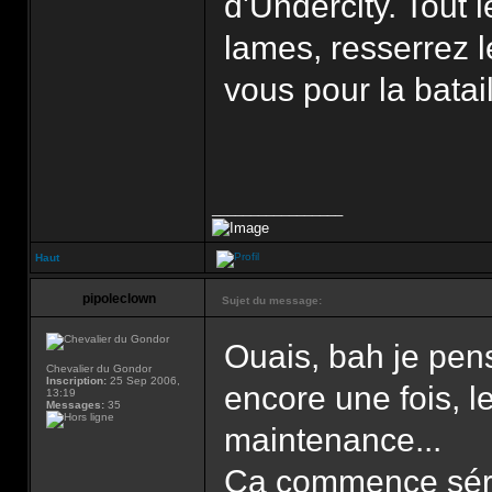
d'Undercity. Tout 
lames, resserrez l
vous pour la batail
_________________
Haut
pipoleclown
Sujet du message:
Ouais, bah je pens
Chevalier du Gondor
Inscription:
25 Sep 2006,
encore une fois, l
13:19
Messages:
35
maintenance...
Ca commence série