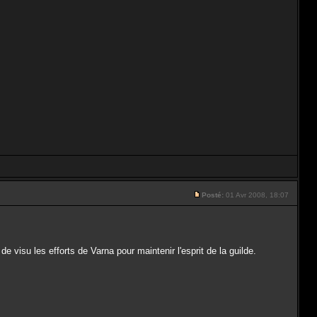
Posté:
01 Avr 2008, 18:07
e visu les efforts de Varna pour maintenir l'esprit de la guilde.