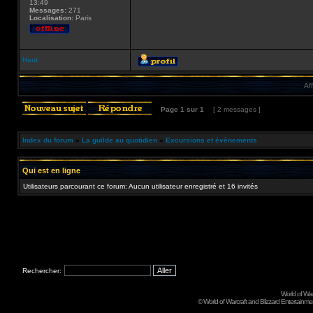
13:49
Messages:
271
Localisation:
Paris
Haut
Af
Page
1
sur
1
[ 2 messages ]
Index du forum
»
La guilde au quotidien
»
Excursions et évènements
Qui est en ligne
Utilisateurs parcourant ce forum: Aucun utilisateur enregistré et 16 invités
Rechercher:
World of Wa
©
World of Warcraft and Blizzard Entertainment