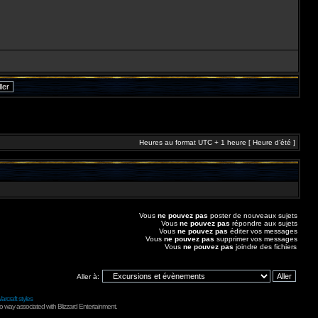
Heures au format UTC + 1 heure [ Heure d’été ]
Vous
ne pouvez pas
poster de nouveaux sujets
Vous
ne pouvez pas
répondre aux sujets
Vous
ne pouvez pas
éditer vos messages
Vous
ne pouvez pas
supprimer vos messages
Vous
ne pouvez pas
joindre des fichiers
Aller à:
arcraft styles
no way associated with Blizzard Entertainment.