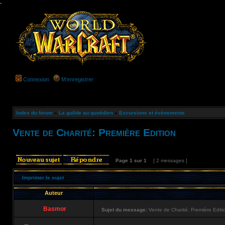
-
Connexion
M’enregistrer
Index du forum
»
La guilde au quotidien
»
Excursions et évènements
Vente de Charité: Première Edition
Page
1
sur
1
[ 2 messages ]
Imprimer le sujet
Auteur
Basmor
Sujet du message:
Vente de Charité: Première Editi