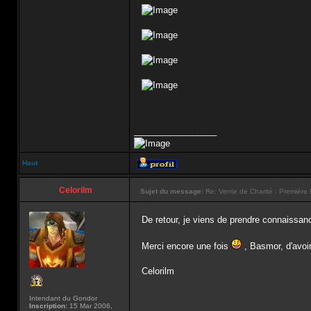
_________________
Haut
Celorilm
Sujet du message:
Re: Vente de Charité : Premiére 
De retour, je viens de prendre connaissan
Merci encore une fois
, Basmor, d'avoir
Celorilm
Intendant du Gondor
Inscription:
15 Mar 2006,