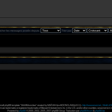
ficher les messages postés depuis:
Trier par
rcraft phpBB template "WoWMoonclaw" created by
MAËVAH
(ex-
MOONCLAW
) (v3.0.1) -
http://www.wowcr.net
,
World of W
 are trademarks or registered trademarks of Blizzard Entertainment, Inc. in the U.S. and/or other countries. wowcr.net is in 
Powered by
phpBB
© 2000, 2002, 2005, 2007 phpBB Group
Traduction par:
phpBB-fr.com
&
phpBB.biz