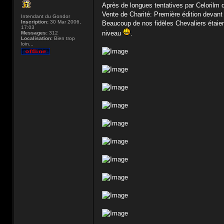
Après de longues tentatives par Celorilm d
Vente de Charité: Première édition devan
Intendant du Gondor
Inscription:
30 Mar 2006,
Beaucoup de nos fidèles Chevaliers étaien
17:03
niveau
.
Messages:
312
Localisation:
Bien trop
loin...