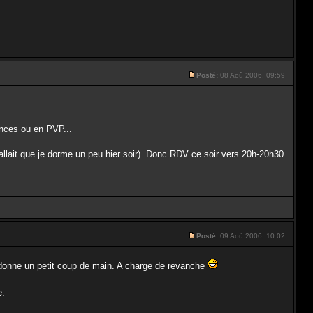
Posté:
08 Aoû 2006, 09:59
ances ou en PVP...
 fallait que je dorme un peu hier soir). Donc RDV ce soir vers 20h-20h30
Posté:
09 Aoû 2006, 10:02
me donne un petit coup de main. A charge de revanche
e.