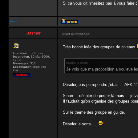
Si ca vous dit n'hésitez pas à vous faire c
Haut
Basmor
Sujet du message:
Trés bonne idée des groupes de niveaux
Intendant du Gondor
Inscription:
30 Mar 2006,
17:03
Skubb a écrit:
Messages:
312
Localisation:
Bien trop
Je vois que ma proposition a soulevé les
loin...
Désoler, pas pu répondre j'étais ... AFK ^^
Sinon ... désoler de poster là mais ... je
Il faudrait qu'on organise des groupes pour
Sur le theme des groupe en guilde.
Désoler je sorts ....