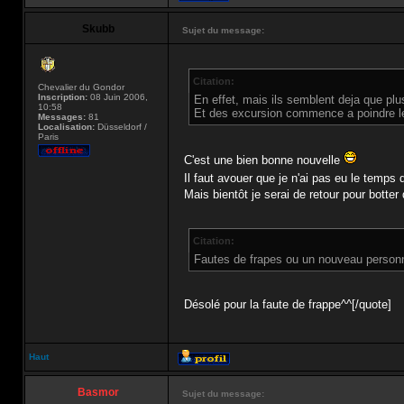
Skubb
Sujet du message:
Citation:
Chevalier du Gondor
Inscription:
08 Juin 2006,
En effet, mais ils semblent deja que plusi
10:58
Et des excursion commence a poindre l
Messages:
81
Localisation:
Düsseldorf /
Paris
C'est une bien bonne nouvelle
Il faut avouer que je n'ai pas eu le temp
Mais bientôt je serai de retour pour botte
Citation:
Fautes de frapes ou un nouveau person
Désolé pour la faute de frappe^^[/quote]
Haut
Basmor
Sujet du message: