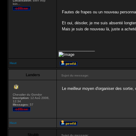
Localisation:
Bien trop
loin...
Fautes de frapes ou un nouveau personna
Et oui, désoler, je me suis absenté longte
Mais je suis de nouveau là, juste a achet
_________________
Haut
Landers
Sujet du message:
Le meilleur moyen d'organiser des sortie, 
Chevalier du Gondor
Inscription:
12 Aoû 2006,
12:34
Messages:
57
Haut
Skubb
Sujet du message: