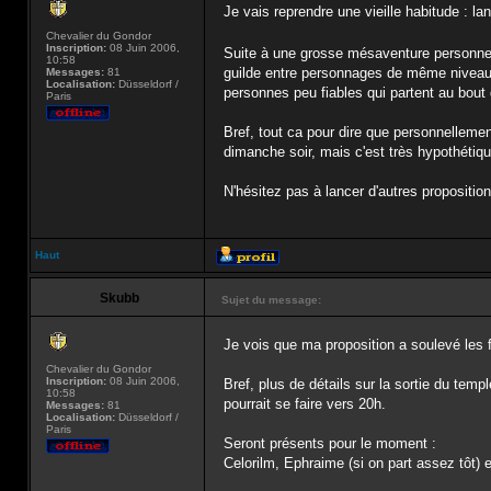
Je vais reprendre une vieille habitude : l
Chevalier du Gondor
Inscription:
08 Juin 2006,
Suite à une grosse mésaventure personnelle
10:58
guilde entre personnages de même niveau p
Messages:
81
Localisation:
Düsseldorf /
personnes peu fiables qui partent au bout
Paris
Bref, tout ca pour dire que personnellemen
dimanche soir, mais c'est très hypothétiqu
N'hésitez pas à lancer d'autres proposition
Haut
Skubb
Sujet du message:
Je vois que ma proposition a soulevé les f
Chevalier du Gondor
Inscription:
08 Juin 2006,
Bref, plus de détails sur la sortie du te
10:58
pourrait se faire vers 20h.
Messages:
81
Localisation:
Düsseldorf /
Paris
Seront présents pour le moment :
Celorilm, Ephraime (si on part assez tôt) e