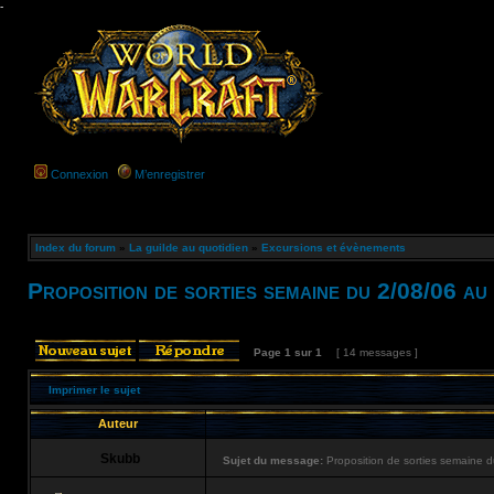
-
Connexion
M’enregistrer
Index du forum
»
La guilde au quotidien
»
Excursions et évènements
Proposition de sorties semaine du 2/08/06 au
Page
1
sur
1
[ 14 messages ]
Imprimer le sujet
Auteur
Skubb
Sujet du message:
Proposition de sorties semaine 