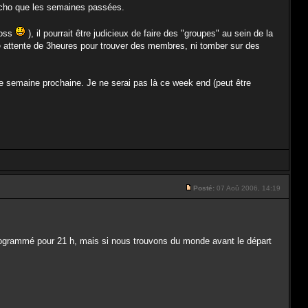
r echo que les semaines passées.
boss
), il pourrait être judicieux de faire des "groupes" au sein de la
e attente de 3heures pour trouver des membres, ni tomber sur des
 de semaine prochaine. Je ne serai pas là ce week end (peut être
Posté:
07 Aoû 2006, 14:19
 programmé pour 21 h, mais si nous trouvons du monde avant le départ