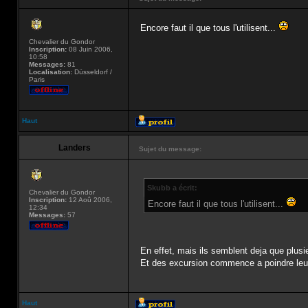
Encore faut il que tous l'utilisent...
Chevalier du Gondor
Inscription:
08 Juin 2006,
10:58
Messages:
81
Localisation:
Düsseldorf /
Paris
Haut
Landers
Sujet du message:
Skubb a écrit:
Chevalier du Gondor
Inscription:
12 Aoû 2006,
Encore faut il que tous l'utilisent...
12:34
Messages:
57
En effet, mais ils semblent deja que plusieu
Et des excursion commence a poindre leu
Haut