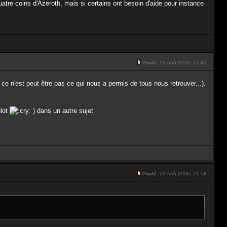
atre coins d'Azeroth, mais si certains ont besoin d'aide pour instance
Posté:
10 Aoû 2006, 17:41
ce n'est peut être pas ce qui nous a permis de tous nous retrouver...).
ulot
) dans un autre sujet
Posté:
20 Aoû 2006, 21:58