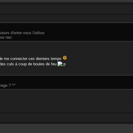
eurs d'entre nous l'utilise.
eur nez.
s de me connecter ces derniers temps
r des culs à coup de boules de feu
nage ? ^^