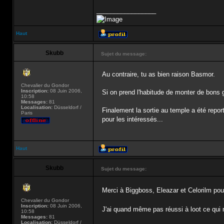
_________________
Haut
Skubb
Sujet du message:
Au contraire, tu as bien raison Basmor.
Chevalier du Gondor
Inscription:
08 Juin 2006,
Si on prend l'habitude de monter de bons 
10:58
Messages:
81
Localisation:
Düsseldorf /
Finalement la sortie au temple a été repor
Paris
pour les intéressés...
Haut
Skubb
Sujet du message:
Merci à Biggboss, Eleazar et Celorilm pou
Chevalier du Gondor
Inscription:
08 Juin 2006,
J'ai quand même pas réussi à loot ce qui 
10:58
Messages:
81
Localisation:
Düsseldorf /