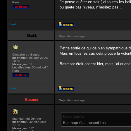
Je pense quêter ce soir (j'ai toutes les 
Paris
ou quête bas niveau, n'hésitez pas...
Haut
Skubb
Sujet du message:
Petite sortie de guilde bien sympathique d
Mais en tous les cas cela prouve la volon
Chevalier du Gondor
Inscription:
08 Juin 2006,
10:58
Basmopr était absent hier, mais j'ai quand
Messages:
81
Localisation:
Düsseldorf /
Paris
Haut
Basmor
Sujet du message:
Skubb a écrit:
Intendant du Gondor
Inscription:
30 Mar 2006,
Basmopr était absent hier...
17:03
Messages:
312