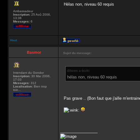
Hélas non, niveau 60 requis
Ambassadeur
Inscription:
25 Aoû 2006,
13:38
Messages:
6
Haut
Basmor
Sujet du message:
dilwen a écrit:
Intendant du Gondor
Inscription:
30 Mar 2006,
hélas non, niveau 60 requis
17:03
Messages:
312
Localisation:
Bien trop
loin...
Pas grave .. (Bon faut que j'aille m'entraine
_________________