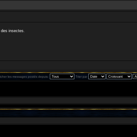
 des insectes.
ficher les messages postés depuis:
Trier par