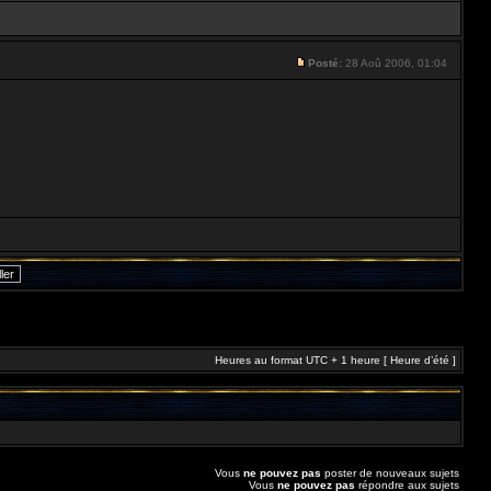
Posté:
28 Aoû 2006, 01:04
Heures au format UTC + 1 heure [ Heure d’été ]
Vous
ne pouvez pas
poster de nouveaux sujets
Vous
ne pouvez pas
répondre aux sujets