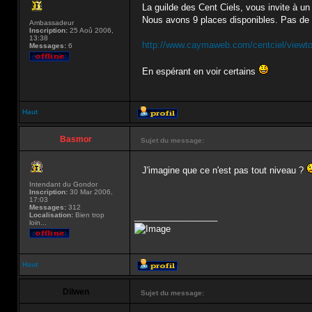
La guilde des Cent Ciels, vous invite à 
Nous avons 9 places disponibles. Pas de 
Ambassadeur
Inscription:
25 Aoû 2006,
13:38
http://www.caymaweb.com/centciel/viewto
Messages:
6
En espérant en voir certains
Haut
Basmor
Sujet du message:
J'imagine que ce n'est pas tout niveau ?
Intendant du Gondor
Inscription:
30 Mar 2006,
17:03
Messages:
312
Localisation:
Bien trop
_________________
loin...
Haut
Dilwen
Sujet du message: