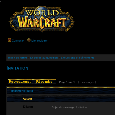
-
Connexion
M’enregistrer
Index du forum
»
La guilde au quotidien
»
Excursions et évènements
Invitation
Page
1
sur
1
[ 5 messages ]
Imprimer le sujet
Auteur
Dilwen
Sujet du message:
Invitation