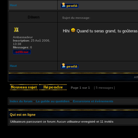
Haut
Dilwen
Sujet du message:
Hihi
Quand tu seras grand, tu goûteras
Ambassadeur
Inscription:
25 Aoû 2006,
13:38
Messages:
6
Haut
Af
Page
1
sur
1
[ 5 messages ]
Index du forum
»
La guilde au quotidien
»
Excursions et évènements
Qui est en ligne
Utilisateurs parcourant ce forum: Aucun utilisateur enregistré et 11 invités