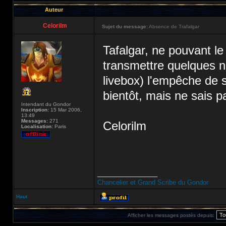
Auteur
Celorilm
Sujet du message:
Absence de Trafalgar
Tafalgar, ne pouvant l
transmettre quelques n
livebox) l'empêche de s
bientôt, mais ne sais p
Intendant du Gondor
Inscription:
15 Mar 2006,
13:49
Messages:
271
Celorilm
Localisation:
Paris
_________________
Chancelier et Grand Scribe du Gondor
Haut
Afficher les messages postés depuis: