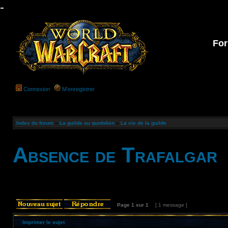
-
For
Connexion
M’enregistrer
Index du forum
»
La guilde au quotidien
»
La vie de la guilde
Absence de Trafalgar
Page
1
sur
1
[ 1 message ]
Imprimer le sujet