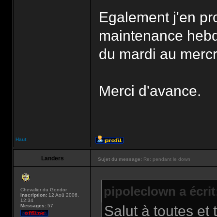
Egalement j'en pro
maintenance hebdo
du mardi au merc
Merci d'avance.
Haut
Landers
Sujet du message:
Re: pendant le down
pipoleclown a écrit
Chevalier du Gondor
Inscription:
12 Aoû 2006,
12:34
Messages:
57
Salut à toutes et 