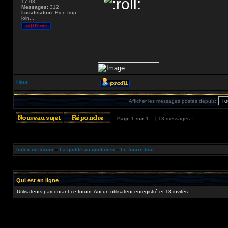
17:03
Messages:
312
Localisation:
Bien trop
loin...
_________________
Haut
Afficher les messages postés depuis:
Page
1
sur
1
[ 13 messages ]
Index du forum
»
La guilde au quotidien
»
Le fourre-tout
Qui est en ligne
Utilisateurs parcourant ce forum: Aucun utilisateur enregistré et 18 invités