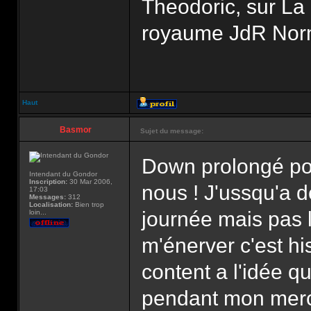
Theodoric, sur La 
royaume JdR Norm
Haut
Basmor
Sujet du message:
Down prolongé pou
Intendant du Gondor
Inscription:
30 Mar 2006,
nous ! J'ussqu'a d
17:03
Messages:
312
Localisation:
Bien trop
journée mais pas 
loin...
m'énerver c'est his
content a l'idée qu
pendant mon mercr