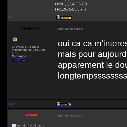
set:91,1,2,4,5,6,7,8
set:126,3,4,5,6,7,8
Haut
pipoleclown
Sujet du message:
oui ca ca m'intere
Chevalier du Gondor
Inscription:
25 Sep 2006,
mais pour aujourdh
13:19
Messages:
35
apparement le do
longtempsssssss
Haut
Basmor
Sujet du message: