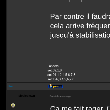
Par contre il faud
cela arrive fréqu
jusqu'à stabilisati
_________________
Landers
set:39,1,8
set:91,1,2,4,5,6,7,8
set:126,3,4,5,6,7,8
Haut
pipoleclown
Sujet du message:
Ça me fait rager, 