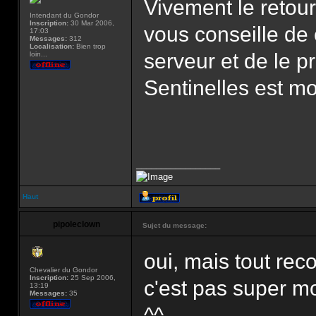
Vivement le retour
Intendant du Gondor
Inscription:
30 Mar 2006,
vous conseille de
17:03
Messages:
312
Localisation:
Bien trop
serveur et de le 
loin...
Sentinelles est mor
_________________
Haut
pipoleclown
Sujet du message:
oui, mais tout re
Chevalier du Gondor
Inscription:
25 Sep 2006,
c'est pas super mo
13:19
Messages:
35
^^