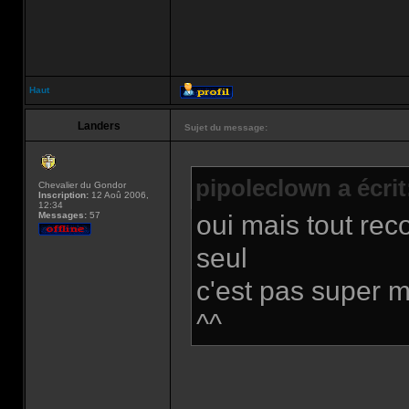
Haut
Landers
Sujet du message:
pipoleclown a écrit
Chevalier du Gondor
Inscription:
12 Aoû 2006,
12:34
Messages:
57
oui mais tout re
seul
c'est pas super mo
^^