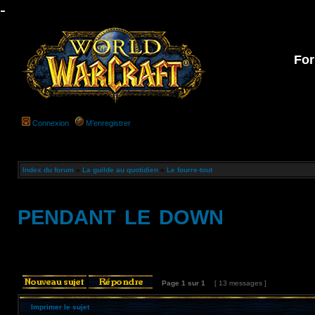
-
For
Connexion
M’enregistrer
Index du forum
»
La guilde au quotidien
»
Le fourre-tout
pendant le down
Page
1
sur
1
[ 13 messages ]
Imprimer le sujet