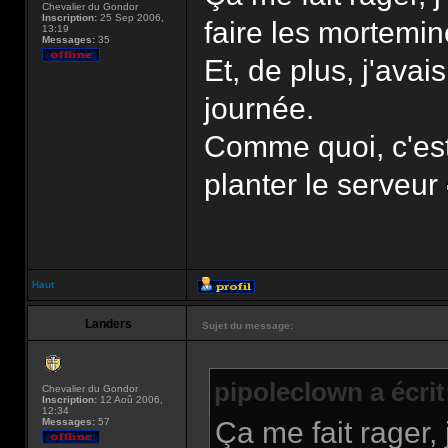
Chevalier du Gondor
Inscription:
25 Sep 2006,
faire les mortemin
13:19
Messages:
35
Et, de plus, j'avai
journée.
Comme quoi, c'est m
planter le serveur
Haut
Landers
Sujet du message:
pipoleclown a écrit
Chevalier du Gondor
Inscription:
12 Aoû 2006,
12:34
Messages:
57
Ça me fait rager,