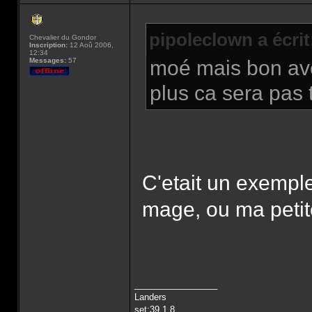
pipoleclown a écrit
Chevalier du Gondor
Inscription:
12 Aoû 2006,
12:34
Messages:
57
moé mais bon avec
plus ca sera pas t
C'etait un exemple
mage, ou ma petit
_________________
Landers
set:39,1,8