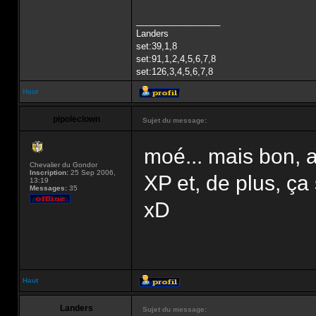
_________________
Landers
set:39,1,8
set:91,1,2,4,5,6,7,8
set:126,3,4,5,6,7,8
Haut
pipoleclown
Sujet du message:
moé... mais bon, a
Chevalier du Gondor
Inscription:
25 Sep 2006,
XP et, de plus, ça 
13:19
Messages:
35
xD
Haut
Landers
Sujet du message: