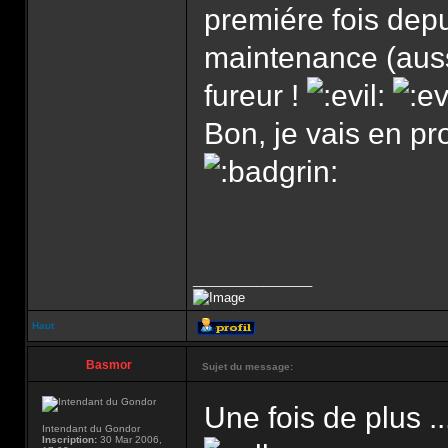
premiére fois dep
maintenance (aus
fureur !
Bon, je vais en pr
_________________
Haut
Basmor
Sujet du message:
Une fois de plus .
Intendant du Gondor
Inscription:
30 Mar 2006,