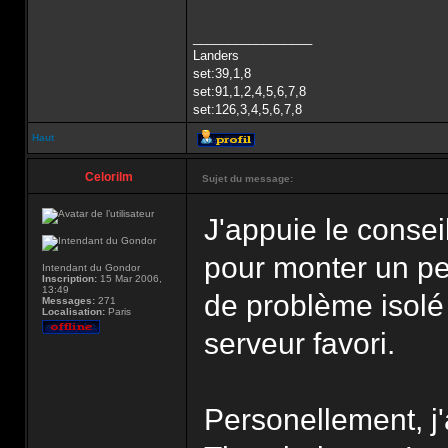
_________________
Landers
set:39,1,8
set:91,1,2,4,5,6,7,8
set:126,3,4,5,6,7,8
Haut
Celorilm
Sujet du message:
J'appuie le consei
pour monter un pe
Intendant du Gondor
Inscription:
15 Mar 2006,
13:49
de problème isolé
Messages:
271
Localisation:
Paris
serveur favori.
Personellement, j