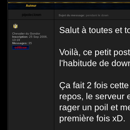
Auteur
pipoleclown
Sujet du message:
pendant le down
Salut à toutes et t
Chevalier du Gondor
Inscription:
25 Sep 2006,
13:19
Messages:
35
Voilà, ce petit pos
l'habitude de dow
Ça fait 2 fois cet
repos, le serveur 
rager un poil et m
première fois xD.