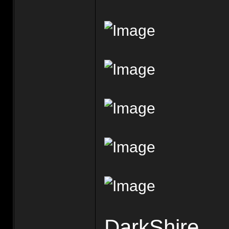
DarkShire