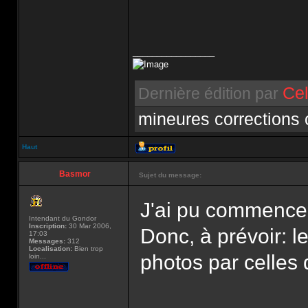
_________________
Cel
Dernière édition par
mineures corrections
Haut
Basmor
Sujet du message:
J'ai pu commencer
Intendant du Gondor
Inscription:
30 Mar 2006,
Donc, à prévoir: 
17:03
Messages:
312
Localisation:
Bien trop
photos par celle
loin...