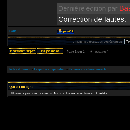
Ba
Dernière édition par
Correction de fautes.
Haut
Afficher les messages postés depuis:
Page
1
sur
1
[ 9 messages ]
Index du forum
»
La guilde au quotidien
»
Excursions et évènements
Qui est en ligne
Utilisateurs parcourant ce forum: Aucun utilisateur enregistré et 19 invités