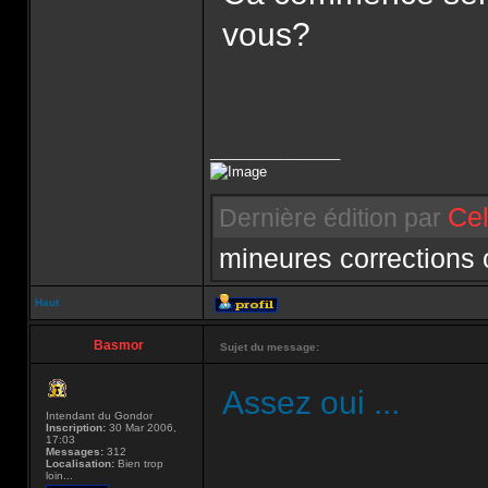
vous?
_________________
Cel
Dernière édition par
mineures corrections
Haut
Basmor
Sujet du message:
Assez oui ...
Intendant du Gondor
Inscription:
30 Mar 2006,
17:03
Messages:
312
Localisation:
Bien trop
loin...