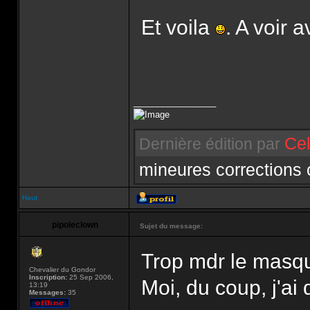
Et voila
. A voir 
_________________
Cel
Dernière édition par
mineures corrections
Haut
pipoleclown
Sujet du message:
Trop mdr le masqu
Chevalier du Gondor
Inscription:
25 Sep 2006,
Moi, du coup, j'ai
13:19
Messages:
35