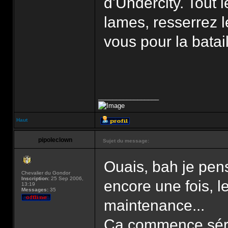
d'Undercity. Tout 
lames, resserrez l
vous pour la batail
_________________
Haut
pipoleclown
Sujet du message:
Ouais, bah je pens
Chevalier du Gondor
Inscription:
25 Sep 2006,
encore une fois, l
13:19
Messages:
35
maintenance...
Ca commence série