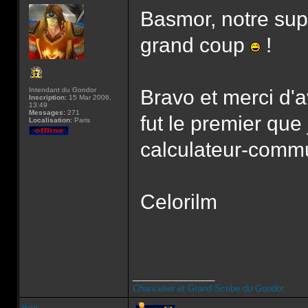
Basmor, notre sup
grand coup
!
Intendant du Gondor
Bravo et merci d'a
Inscription:
15 Mar 2006,
13:49
Messages:
271
fut le premier que
Localisation:
Paris
calculateur-comm
Celorilm
_________________
Chancelier et Grand Scribe du Gondor
Haut