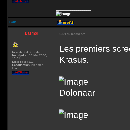
_________________
Haut
Basmor
Sujet du message:
Les premiers scree
Intendant du Gondor
Inscription:
30 Mar 2006,
Krasus.
17:03
Messages:
312
Localisation:
Bien trop
loin...
Dolonaar