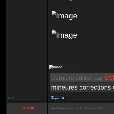
_________________
Cel
Dernière édition par
mineures corrections
Haut
Celorilm
Sujet du message:
Re: La Sanssaint 2006