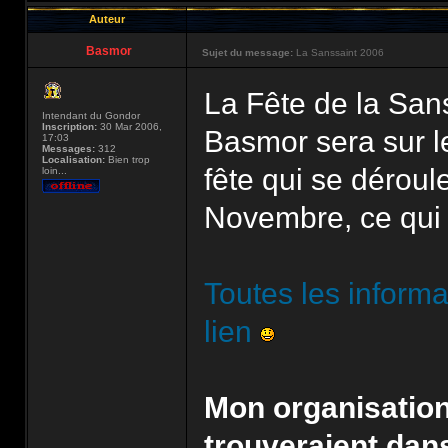
Auteur
Basmor
Sujet du message:
La Sanssaint 2006
La Fête de la San
Intendant du Gondor
Inscription:
30 Mar 2006,
Basmor sera sur le
17:03
Messages:
312
Localisation:
Bien trop
fête qui se déroul
loin...
Novembre, ce qui 
Toutes les informa
lien
Mon organisation:
trouveraient dans