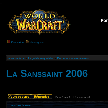
-
For
Connexion
M’enregistrer
Index du forum
»
La guilde au quotidien
»
Excursions et évènements
La Sanssaint 2006
Page
1
sur
1
[ 9 messages ]
Imprimer le sujet