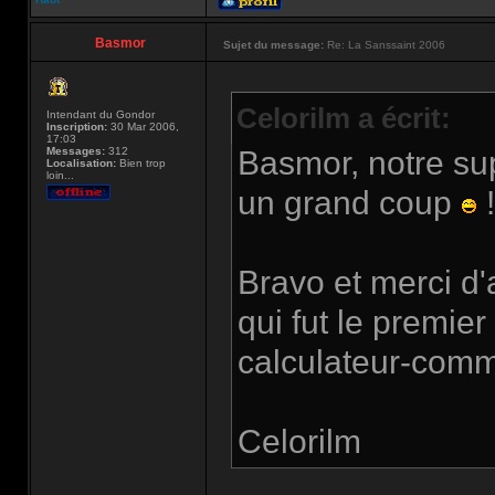
Basmor
Sujet du message:
Re: La Sanssaint 2006
Celorilm a écrit:
Intendant du Gondor
Inscription:
30 Mar 2006,
17:03
Messages:
312
Basmor, notre su
Localisation:
Bien trop
loin...
un grand coup
!
Bravo et merci d'
qui fut le premier
calculateur-com
Celorilm