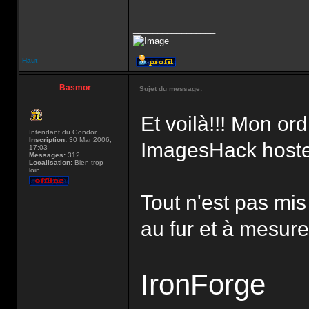
_________________
Haut
Basmor
Sujet du message:
Et voilà!!! Mon ord
Intendant du Gondor
Inscription:
30 Mar 2006,
ImagesHack hoste
17:03
Messages:
312
Localisation:
Bien trop
loin...
Tout n'est pas mis
au fur et à mesure.
IronForge